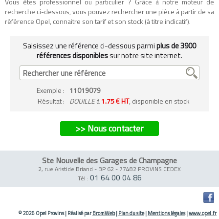
Vous êtes professionnel ou particulier ? Grâce à notre moteur de
recherche ci-dessous, vous pouvez rechercher une pièce à partir de sa
référence Opel, connaitre son tarif et son stock (à titre indicatif).
Saisissez une référence ci-dessous parmi
plus de 3900
références disponibles
sur notre site internet.
Exemple
:
11019079
Résultat :
DOUILLE
à
1.75 € HT
, disponible en stock
>> Nous contacter
Ste Nouvelle des Garages de Champagne
2, rue Aristide Briand - BP 62
-
77482 PROVINS CEDEX
01 64 00 04 86
Tél :
© 2026 Opel Provins
|
Réalisé par
BromWeb
|
Plan du site
|
Mentions légales
|
www.opel.fr