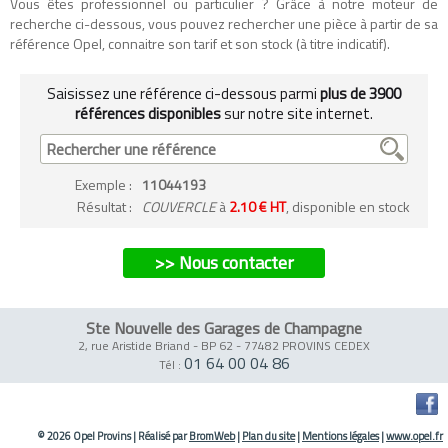
Vous êtes professionnel ou particulier ? Grâce à notre moteur de
recherche ci-dessous, vous pouvez rechercher une pièce à partir de sa
référence Opel, connaitre son tarif et son stock (à titre indicatif).
Saisissez une référence ci-dessous parmi
plus de 3900
références disponibles
sur notre site internet.
Exemple
:
11044193
Résultat :
COUVERCLE
à
2.10 € HT
, disponible en stock
>> Nous contacter
Ste Nouvelle des Garages de Champagne
2, rue Aristide Briand - BP 62
-
77482 PROVINS CEDEX
01 64 00 04 86
Tél :
© 2026 Opel Provins
|
Réalisé par
BromWeb
|
Plan du site
|
Mentions légales
|
www.opel.fr