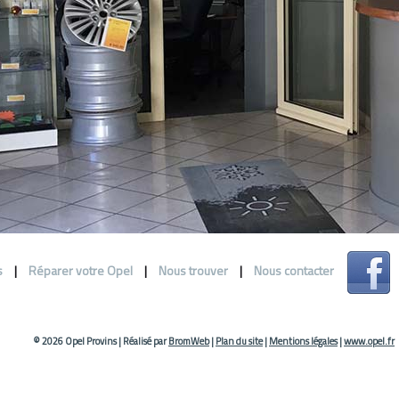
s
|
Réparer votre Opel
|
Nous trouver
|
Nous contacter
© 2026 Opel Provins
|
Réalisé par
BromWeb
|
Plan du site
|
Mentions légales
|
www.opel.fr