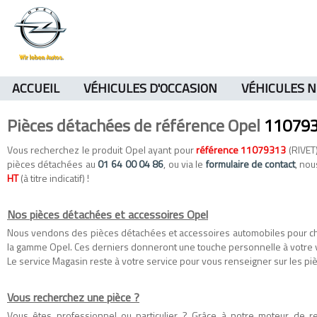
ACCUEIL
VÉHICULES D'OCCASION
VÉHICULES 
Pièces détachées de référence Opel
11079
Vous recherchez le produit Opel ayant pour
référence 11079313
(RIVET)
pièces détachées au
01 64 00 04 86
, ou via le
formulaire de contact
, nou
HT
(à titre indicatif) !
Nos pièces détachées et accessoires Opel
Nous vendons des
pièces détachées
et
accessoires automobiles
pour c
la gamme
Opel
. Ces derniers donneront une touche personnelle à votre 
Le service Magasin reste à votre service pour vous renseigner sur les piè
Vous recherchez une pièce ?
Vous êtes professionnel ou particulier ? Grâce à notre moteur de 