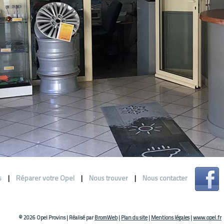
s
|
Réparer votre Opel
|
Nous trouver
|
Nous contacter
© 2026 Opel Provins
|
Réalisé par
BromWeb
|
Plan du site
|
Mentions légales
|
www.opel.fr