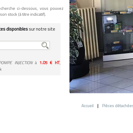
recherche ci-dessous, vous pouvez
n stock (à titre indicatif).
ces disponibles
sur notre site
POMPE INJECTION
à
1.05 € HT
,
k
Accueil
|
Pièces détachée