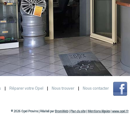
s
|
Réparer votre Opel
|
Nous trouver
|
Nous contacter
© 2026 Opel Provins
|
Réalisé par
BromWeb
|
Plan du site
|
Mentions légales
|
www.opel.fr