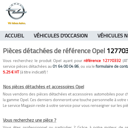
ACCUEIL
VÉHICULES D'OCCASION
VÉHICULES 
Pièces détachées de référence Opel
12770
Vous recherchez le produit Opel ayant pour
référence 12770332
(AT
service pièces détachées au
01 64 00 04 86
, ou via le
formulaire de cont
5.25 € HT
(à titre indicatif) !
Nos pièces détachées et accessoires Opel
Nous vendons des
pièces détachées
et
accessoires automobiles
pour c
la gamme
Opel
. Ces derniers donneront une touche personnelle à votre 
Le service Magasin reste à votre service pour vous renseigner sur les piè
Vous recherchez une pièce ?
Vous êtes professionnel ou particulier ? Grâce à notre moteur de 