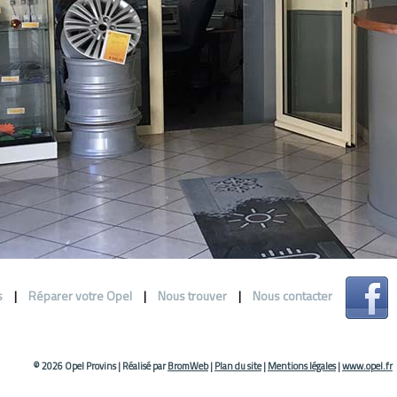
s
|
Réparer votre Opel
|
Nous trouver
|
Nous contacter
© 2026 Opel Provins
|
Réalisé par
BromWeb
|
Plan du site
|
Mentions légales
|
www.opel.fr