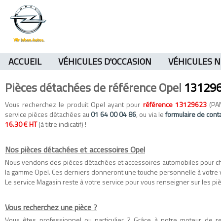
ACCUEIL
VÉHICULES D'OCCASION
VÉHICULES 
Pièces détachées de référence Opel
13129
Vous recherchez le produit Opel ayant pour
référence 13129623
(PAN
service pièces détachées au
01 64 00 04 86
, ou via le
formulaire de cont
16.30 € HT
(à titre indicatif) !
Nos pièces détachées et accessoires Opel
Nous vendons des
pièces détachées
et
accessoires automobiles
pour c
la gamme
Opel
. Ces derniers donneront une touche personnelle à votre 
Le service Magasin reste à votre service pour vous renseigner sur les piè
Vous recherchez une pièce ?
Vous êtes professionnel ou particulier ? Grâce à notre moteur de 