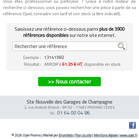
Vous êtes professionnel ou particulier ? Grâce à notre moteur de
recherche ci-dessous, vous pouvez rechercher une pièce à partir de sa
référence Opel, connaitre son tarif et son stock (à titre indicatif).
Saisissez une référence ci-dessous parmi
plus de 3900
références disponibles
sur notre site internet.
Exemple
:
13141982
Résultat :
MIROIR
à
61.35 € HT
, disponible en stock
>> Nous contacter
Ste Nouvelle des Garages de Champagne
2, rue Aristide Briand - BP 62
-
77482 PROVINS CEDEX
01 64 00 04 86
Tél :
© 2026 Opel Provins
|
Réalisé par
BromWeb
|
Plan du site
|
Mentions légales
|
www.opel.fr