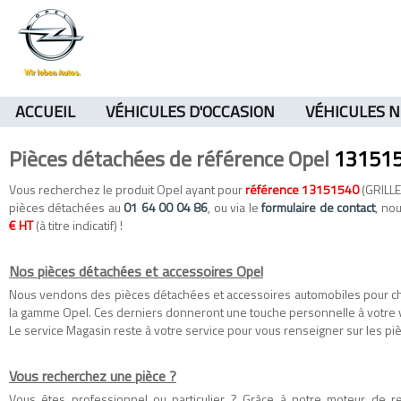
ACCUEIL
VÉHICULES D'OCCASION
VÉHICULES 
Pièces détachées de référence Opel
13151
Vous recherchez le produit Opel ayant pour
référence 13151540
(GRILLE
pièces détachées au
01 64 00 04 86
, ou via le
formulaire de contact
, no
€ HT
(à titre indicatif) !
Nos pièces détachées et accessoires Opel
Nous vendons des
pièces détachées
et
accessoires automobiles
pour c
la gamme
Opel
. Ces derniers donneront une touche personnelle à votre 
Le service Magasin reste à votre service pour vous renseigner sur les piè
Vous recherchez une pièce ?
Vous êtes professionnel ou particulier ? Grâce à notre moteur de 