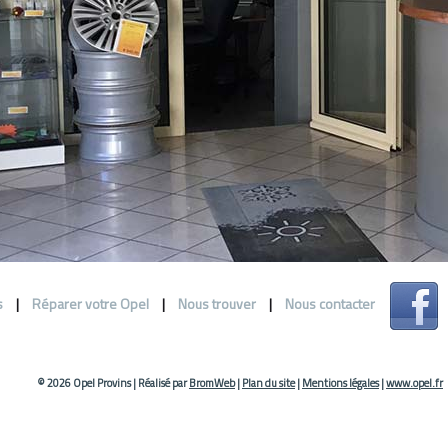
s
|
Réparer votre Opel
|
Nous trouver
|
Nous contacter
© 2026 Opel Provins
|
Réalisé par
BromWeb
|
Plan du site
|
Mentions légales
|
www.opel.fr