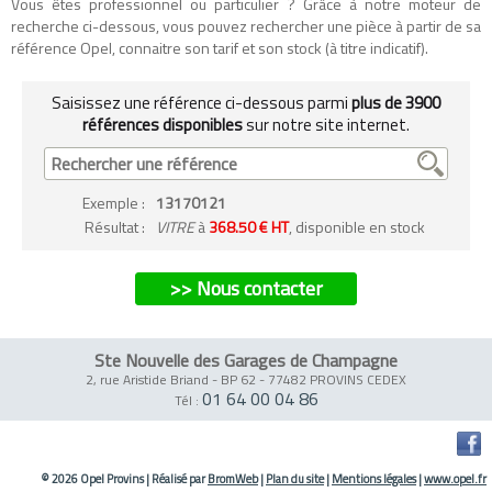
Vous êtes professionnel ou particulier ? Grâce à notre moteur de
recherche ci-dessous, vous pouvez rechercher une pièce à partir de sa
référence Opel, connaitre son tarif et son stock (à titre indicatif).
Saisissez une référence ci-dessous parmi
plus de 3900
références disponibles
sur notre site internet.
Exemple
:
13170121
Résultat :
VITRE
à
368.50 € HT
, disponible en stock
>> Nous contacter
Ste Nouvelle des Garages de Champagne
2, rue Aristide Briand - BP 62
-
77482 PROVINS CEDEX
01 64 00 04 86
Tél :
© 2026 Opel Provins
|
Réalisé par
BromWeb
|
Plan du site
|
Mentions légales
|
www.opel.fr