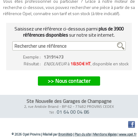
Vous êtes professionnel ou particulier ? Grâce à notre moteur de
recherche ci-dessous, vous pouvez rechercher une pièce à partir de sa
référence Opel, connaitre son tarif et son stock (à titre indicatif).
Saisissez une référence ci-dessous parmi
plus de 3900
références disponibles
sur notre site internet.
Exemple
:
13191473
Résultat :
ENJOLIVEUR
à
18.50 € HT
, disponible en stock
>> Nous contacter
Ste Nouvelle des Garages de Champagne
2, rue Aristide Briand - BP 62
-
77482 PROVINS CEDEX
01 64 00 04 86
Tél :
© 2026 Opel Provins
|
Réalisé par
BromWeb
|
Plan du site
|
Mentions légales
|
www.opel.fr