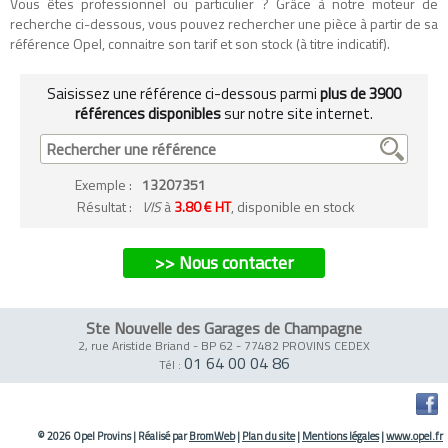
Vous êtes professionnel ou particulier ? Grâce à notre moteur de
recherche ci-dessous, vous pouvez rechercher une pièce à partir de sa
référence Opel, connaitre son tarif et son stock (à titre indicatif).
Saisissez une référence ci-dessous parmi
plus de 3900
références disponibles
sur notre site internet.
Exemple
:
13207351
Résultat :
VIS
à
3.80 € HT
, disponible en stock
>> Nous contacter
Ste Nouvelle des Garages de Champagne
2, rue Aristide Briand - BP 62
-
77482 PROVINS CEDEX
01 64 00 04 86
Tél :
© 2026 Opel Provins
|
Réalisé par
BromWeb
|
Plan du site
|
Mentions légales
|
www.opel.fr