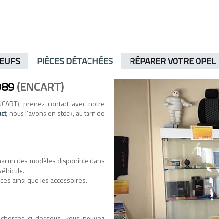
NEUFS
PIÈCES DÉTACHÉES
RÉPARER VOTRE OPEL
989
(ENCART)
CART), prenez contact avec notre
act
, nous l'avons en stock, au tarif de
hacun des modèles disponible dans
véhicule.
ces ainsi que les accessoires.
recherche ci-dessous, vous pouvez