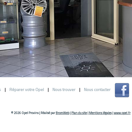
s
|
Réparer votre Opel
|
Nous trouver
|
Nous contacter
© 2026 Opel Provins
|
Réalisé par
BromWeb
|
Plan du site
|
Mentions légales
|
www.opel.fr