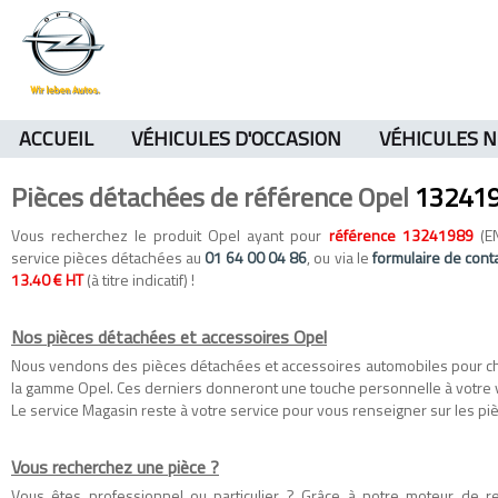
ACCUEIL
VÉHICULES D'OCCASION
VÉHICULES 
Pièces détachées de référence Opel
13241
Vous recherchez le produit Opel ayant pour
référence 13241989
(EN
service pièces détachées au
01 64 00 04 86
, ou via le
formulaire de cont
13.40 € HT
(à titre indicatif) !
Nos pièces détachées et accessoires Opel
Nous vendons des
pièces détachées
et
accessoires automobiles
pour c
la gamme
Opel
. Ces derniers donneront une touche personnelle à votre 
Le service Magasin reste à votre service pour vous renseigner sur les piè
Vous recherchez une pièce ?
Vous êtes professionnel ou particulier ? Grâce à notre moteur de 