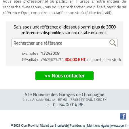
Vous êtes professionnel ou particulier ? Grâce à notre moteur de
recherche ci-dessous, vous pouvez rechercher une pièce à partir de sa
référence Opel, connaitre son tarif et son stock (à titre indicatif).
Saisissez une référence ci-dessous parmi
plus de 3900
références disponibles
sur notre site internet.
Exemple
:
13243008
Résultat :
RADIATEUR
à
304.00 € HT
, disponible en stock
>> Nous contacter
Ste Nouvelle des Garages de Champagne
2, rue Aristide Briand - BP 62
-
77482 PROVINS CEDEX
01 64 00 04 86
Tél :
© 2026 Opel Provins
|
Réalisé par
BromWeb
|
Plan du site
|
Mentions légales
|
www.opel.fr