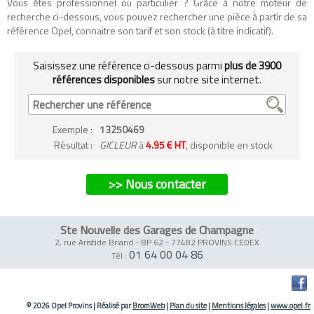
Vous êtes professionnel ou particulier ? Grâce à notre moteur de
recherche ci-dessous, vous pouvez rechercher une pièce à partir de sa
référence Opel, connaitre son tarif et son stock (à titre indicatif).
Saisissez une référence ci-dessous parmi
plus de 3900
références disponibles
sur notre site internet.
Exemple
:
13250469
Résultat :
GICLEUR
à
4.95 € HT
, disponible en stock
>> Nous contacter
Ste Nouvelle des Garages de Champagne
2, rue Aristide Briand - BP 62
-
77482 PROVINS CEDEX
01 64 00 04 86
Tél :
© 2026 Opel Provins
|
Réalisé par
BromWeb
|
Plan du site
|
Mentions légales
|
www.opel.fr