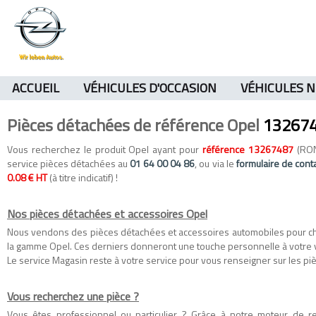
ACCUEIL
VÉHICULES D'OCCASION
VÉHICULES 
Pièces détachées de référence Opel
13267
Vous recherchez le produit Opel ayant pour
référence 13267487
(RON
service pièces détachées au
01 64 00 04 86
, ou via le
formulaire de cont
0.08 € HT
(à titre indicatif) !
Nos pièces détachées et accessoires Opel
Nous vendons des
pièces détachées
et
accessoires automobiles
pour c
la gamme
Opel
. Ces derniers donneront une touche personnelle à votre 
Le service Magasin reste à votre service pour vous renseigner sur les piè
Vous recherchez une pièce ?
Vous êtes professionnel ou particulier ? Grâce à notre moteur de 