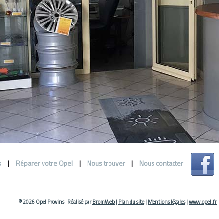
s
|
Réparer votre Opel
|
Nous trouver
|
Nous contacter
© 2026 Opel Provins
|
Réalisé par
BromWeb
|
Plan du site
|
Mentions légales
|
www.opel.fr