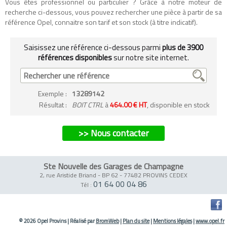
Vous êtes professionnel ou particulier ? Grâce à notre moteur de
recherche ci-dessous, vous pouvez rechercher une pièce à partir de sa
référence Opel, connaitre son tarif et son stock (à titre indicatif).
Saisissez une référence ci-dessous parmi
plus de 3900
références disponibles
sur notre site internet.
Exemple
:
13289142
Résultat :
BOIT CTRL
à
464.00 € HT
, disponible en stock
>> Nous contacter
Ste Nouvelle des Garages de Champagne
2, rue Aristide Briand - BP 62
-
77482 PROVINS CEDEX
01 64 00 04 86
Tél :
© 2026 Opel Provins
|
Réalisé par
BromWeb
|
Plan du site
|
Mentions légales
|
www.opel.fr