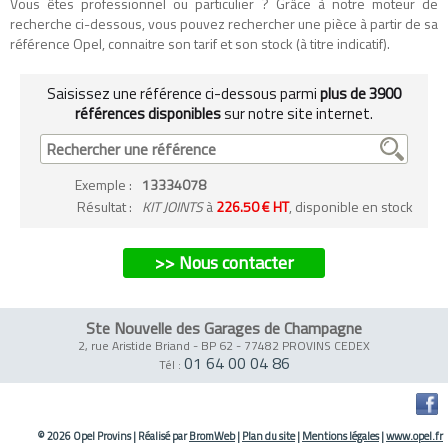
Vous êtes professionnel ou particulier ? Grâce à notre moteur de
recherche ci-dessous, vous pouvez rechercher une pièce à partir de sa
référence Opel, connaitre son tarif et son stock (à titre indicatif).
Saisissez une référence ci-dessous parmi
plus de 3900
références disponibles
sur notre site internet.
Exemple
:
13334078
Résultat :
KIT JOINTS
à
226.50 € HT
, disponible en stock
>> Nous contacter
Ste Nouvelle des Garages de Champagne
2, rue Aristide Briand - BP 62
-
77482 PROVINS CEDEX
01 64 00 04 86
Tél :
© 2026 Opel Provins
|
Réalisé par
BromWeb
|
Plan du site
|
Mentions légales
|
www.opel.fr