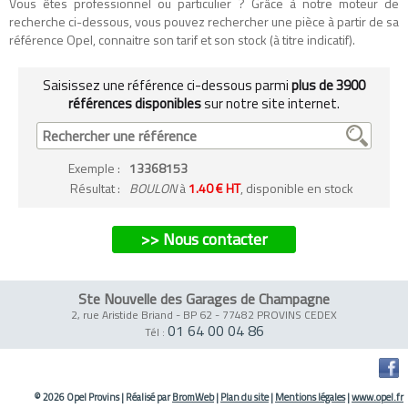
Vous êtes professionnel ou particulier ? Grâce à notre moteur de
recherche ci-dessous, vous pouvez rechercher une pièce à partir de sa
référence Opel, connaitre son tarif et son stock (à titre indicatif).
Saisissez une référence ci-dessous parmi
plus de 3900
références disponibles
sur notre site internet.
Exemple
:
13368153
Résultat :
BOULON
à
1.40 € HT
, disponible en stock
>> Nous contacter
Ste Nouvelle des Garages de Champagne
2, rue Aristide Briand - BP 62
-
77482 PROVINS CEDEX
01 64 00 04 86
Tél :
© 2026 Opel Provins
|
Réalisé par
BromWeb
|
Plan du site
|
Mentions légales
|
www.opel.fr