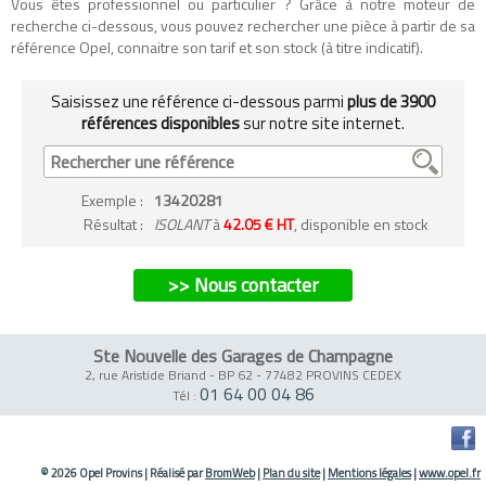
Vous êtes professionnel ou particulier ? Grâce à notre moteur de
recherche ci-dessous, vous pouvez rechercher une pièce à partir de sa
référence Opel, connaitre son tarif et son stock (à titre indicatif).
Saisissez une référence ci-dessous parmi
plus de 3900
références disponibles
sur notre site internet.
Exemple
:
13420281
Résultat :
ISOLANT
à
42.05 € HT
, disponible en stock
>> Nous contacter
Ste Nouvelle des Garages de Champagne
2, rue Aristide Briand - BP 62
-
77482 PROVINS CEDEX
01 64 00 04 86
Tél :
© 2026 Opel Provins
|
Réalisé par
BromWeb
|
Plan du site
|
Mentions légales
|
www.opel.fr