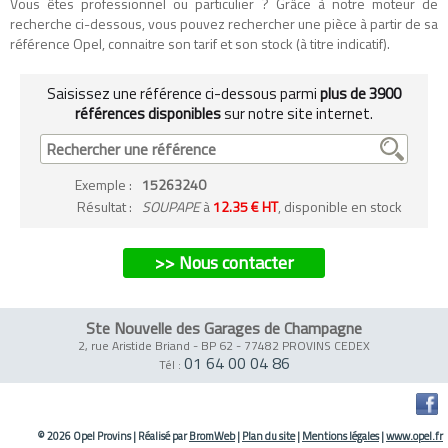
Vous êtes professionnel ou particulier ? Grâce à notre moteur de
recherche ci-dessous, vous pouvez rechercher une pièce à partir de sa
référence Opel, connaitre son tarif et son stock (à titre indicatif).
Saisissez une référence ci-dessous parmi
plus de 3900
références disponibles
sur notre site internet.
Exemple
:
15263240
Résultat :
SOUPAPE
à
12.35 € HT
, disponible en stock
>> Nous contacter
Ste Nouvelle des Garages de Champagne
2, rue Aristide Briand - BP 62
-
77482 PROVINS CEDEX
01 64 00 04 86
Tél :
© 2026 Opel Provins
|
Réalisé par
BromWeb
|
Plan du site
|
Mentions légales
|
www.opel.fr