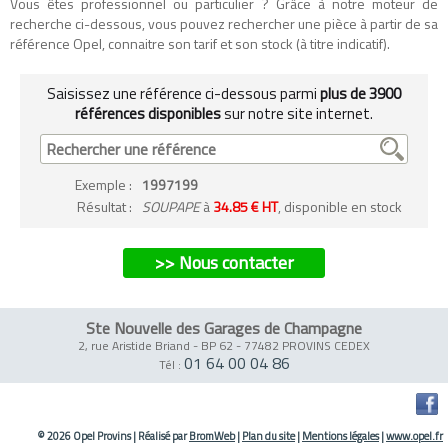
Vous êtes professionnel ou particulier ? Grâce à notre moteur de
recherche ci-dessous, vous pouvez rechercher une pièce à partir de sa
référence Opel, connaitre son tarif et son stock (à titre indicatif).
Saisissez une référence ci-dessous parmi
plus de 3900
références disponibles
sur notre site internet.
Exemple
:
1997199
Résultat :
SOUPAPE
à
34.85 € HT
, disponible en stock
>> Nous contacter
Ste Nouvelle des Garages de Champagne
2, rue Aristide Briand - BP 62
-
77482 PROVINS CEDEX
01 64 00 04 86
Tél :
© 2026 Opel Provins
|
Réalisé par
BromWeb
|
Plan du site
|
Mentions légales
|
www.opel.fr