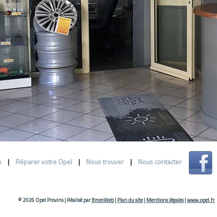
s
|
Réparer votre Opel
|
Nous trouver
|
Nous contacter
© 2026 Opel Provins
|
Réalisé par
BromWeb
|
Plan du site
|
Mentions légales
|
www.opel.fr