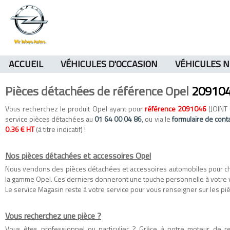
ACCUEIL
VÉHICULES D'OCCASION
VÉHICULES 
Pièces détachées de référence Opel
20910
Vous recherchez le produit Opel ayant pour
référence 2091046
(JOINT 
service pièces détachées au
01 64 00 04 86
, ou via le
formulaire de cont
0.36 € HT
(à titre indicatif) !
Nos pièces détachées et accessoires Opel
Nous vendons des
pièces détachées
et
accessoires automobiles
pour c
la gamme
Opel
. Ces derniers donneront une touche personnelle à votre 
Le service Magasin reste à votre service pour vous renseigner sur les piè
Vous recherchez une pièce ?
Vous êtes professionnel ou particulier ? Grâce à notre moteur de 