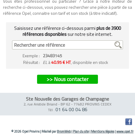
Vous êtes professionnel ou particulier ? Grâce à notre moteur de
recherche ci-dessous, vous pouvez rechercher une pièce à partir de sa
référence Opel, connaitre son tarif et son stock (à titre indicatif).
Saisissez une référence ci-dessous parmi
plus de 3900
références disponibles
sur notre site internet.
Exemple
:
23483145
Résultat :
EL
à
40.95 € HT
, disponible en stock
>> Nous contacter
Ste Nouvelle des Garages de Champagne
2, rue Aristide Briand - BP 62
-
77482 PROVINS CEDEX
01 64 00 04 86
Tél :
© 2026 Opel Provins
|
Réalisé par
BromWeb
|
Plan du site
|
Mentions légales
|
www.opel.fr