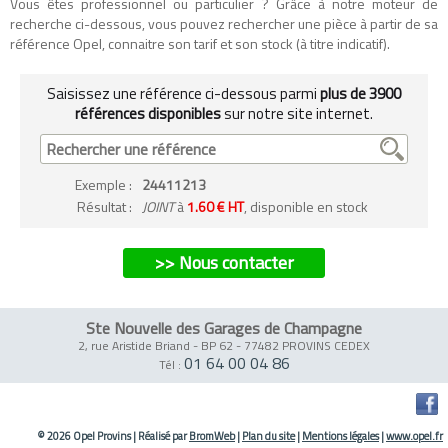
Vous êtes professionnel ou particulier ? Grâce à notre moteur de
recherche ci-dessous, vous pouvez rechercher une pièce à partir de sa
référence Opel, connaitre son tarif et son stock (à titre indicatif).
Saisissez une référence ci-dessous parmi
plus de 3900
références disponibles
sur notre site internet.
Exemple
:
24411213
Résultat :
JOINT
à
1.60 € HT
, disponible en stock
>> Nous contacter
Ste Nouvelle des Garages de Champagne
2, rue Aristide Briand - BP 62
-
77482 PROVINS CEDEX
01 64 00 04 86
Tél :
© 2026 Opel Provins
|
Réalisé par
BromWeb
|
Plan du site
|
Mentions légales
|
www.opel.fr