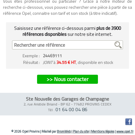
Vous êtes professionnel ou particulier ? Grâce à notre moteur de
recherche ci-dessous, vous pouvez rechercher une pièce à partir de sa
référence Opel, connaitre son tarif et son stock (à titre indicatif).
Saisissez une référence ci-dessous parmi
plus de 3900
références disponibles
sur notre site internet.
Exemple
:
24469111
Résultat :
JOINT
à
34.55 € HT
, disponible en stock
>> Nous contacter
Ste Nouvelle des Garages de Champagne
2, rue Aristide Briand - BP 62
-
77482 PROVINS CEDEX
01 64 00 04 86
Tél :
© 2026 Opel Provins
|
Réalisé par
BromWeb
|
Plan du site
|
Mentions légales
|
www.opel.fr