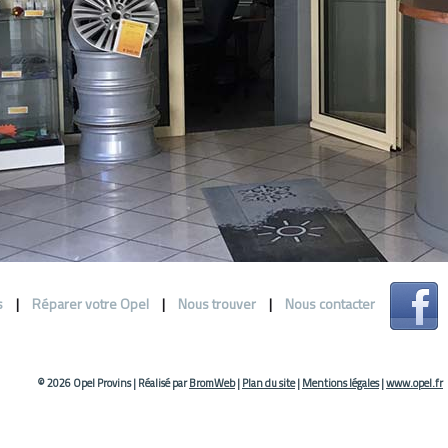
s
|
Réparer votre Opel
|
Nous trouver
|
Nous contacter
© 2026 Opel Provins
|
Réalisé par
BromWeb
|
Plan du site
|
Mentions légales
|
www.opel.fr