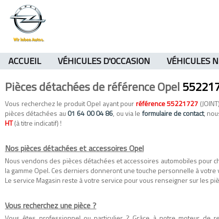
ACCUEIL
VÉHICULES D'OCCASION
VÉHICULES 
Pièces détachées de référence Opel
55221
Vous recherchez le produit Opel ayant pour
référence 55221727
(JOINT)
pièces détachées au
01 64 00 04 86
, ou via le
formulaire de contact
, nou
HT
(à titre indicatif) !
Nos pièces détachées et accessoires Opel
Nous vendons des
pièces détachées
et
accessoires automobiles
pour c
la gamme
Opel
. Ces derniers donneront une touche personnelle à votre 
Le service Magasin reste à votre service pour vous renseigner sur les piè
Vous recherchez une pièce ?
Vous êtes professionnel ou particulier ? Grâce à notre moteur de 