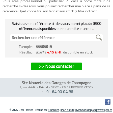
Vous êtes professionnel ou particulier ? Grâce à notre moteur de
recherche ci-dessous, vous pouvez rechercher une pièce à partir de sa
référence Opel, connaitre son tarif et son stock (à titre indicatif).
Saisissez une référence ci-dessous parmi
plus de 3900
références disponibles
sur notre site internet.
Exemple
:
55565619
Résultat :
JOINT
à
4.15 € HT
, disponible en stock
>> Nous contacter
Ste Nouvelle des Garages de Champagne
2, rue Aristide Briand - BP 62
-
77482 PROVINS CEDEX
01 64 00 04 86
Tél :
© 2026 Opel Provins
|
Réalisé par
BromWeb
|
Plan du site
|
Mentions légales
|
www.opel.fr