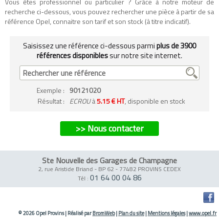
Vous êtes professionnel ou particulier ? Grâce à notre moteur de
recherche ci-dessous, vous pouvez rechercher une pièce à partir de sa
référence Opel, connaitre son tarif et son stock (à titre indicatif).
Saisissez une référence ci-dessous parmi
plus de 3900
références disponibles
sur notre site internet.
Exemple
:
90121020
Résultat :
ECROU
à
5.15 € HT
, disponible en stock
>> Nous contacter
Ste Nouvelle des Garages de Champagne
2, rue Aristide Briand - BP 62
-
77482 PROVINS CEDEX
01 64 00 04 86
Tél :
© 2026 Opel Provins
|
Réalisé par
BromWeb
|
Plan du site
|
Mentions légales
|
www.opel.fr