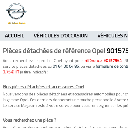
ACCUEIL
VÉHICULES D'OCCASION
VÉHICULES 
Pièces détachées de référence Opel
90157
Vous recherchez le produit Opel ayant pour
référence 90157564
(BU
service pièces détachées au
01 64 00 04 86
, ou via le
formulaire de cont
3.75 € HT
(à titre indicatif) !
Nos pièces détachées et accessoires Opel
Nous vendons des
pièces détachées
et
accessoires automobiles
pour c
la gamme
Opel
. Ces derniers donneront une touche personnelle à votre 
Le service Magasin reste à votre service pour vous renseigner sur les piè
Vous recherchez une pièce ?
Vous êtes professionnel ou particulier ? Grâce à notre moteur de 