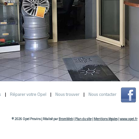
s
|
Réparer votre Opel
|
Nous trouver
|
Nous contacter
© 2026 Opel Provins
|
Réalisé par
BromWeb
|
Plan du site
|
Mentions légales
|
www.opel.fr