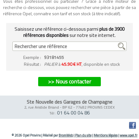
Vous êtes professionnel ou particulier ? Grâce à notre moteur de
recherche ci-dessous, vous pouvez rechercher une pièce à partir de sa
référence Opel, connaitre son tarif et son stock (à titre indicatif).
Saisissez une référence ci-dessous parmi
plus de 3900
références disponibles
sur notre site internet.
Exemple
:
93181455
Résultat :
PALIER
à
45.90 € HT
, disponible en stock
>> Nous contacter
Ste Nouvelle des Garages de Champagne
2, rue Aristide Briand - BP 62
-
77482 PROVINS CEDEX
01 64 00 04 86
Tél :
© 2026 Opel Provins
|
Réalisé par
BromWeb
|
Plan du site
|
Mentions légales
|
www.opel.fr